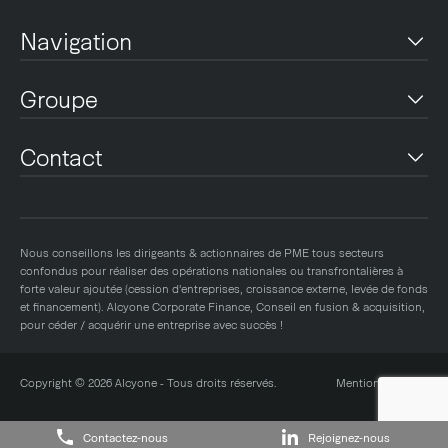
Navigation
Savoir-Faire
Groupe
Rechercher des sociétés cibles
Valoriser & négocier
Conduire & Sécuriser les transactions
Conseil patrimonial étendu
Contact
Cas pratique : transmettre un cabinet comptable
Recrutement
Valeur Ajoutée
Contact
Process
ALCYONE & ASSOCIES
Équipe
13-15 avenue de la Liberté
Références
L-1931
Contact
Nous conseillons les dirigeants & actionnaires de PME tous secteurs
Luxembourg
confondus pour réaliser des opérations nationales ou transfrontalières à
T :
forte valeur ajoutée (cession d'entreprises, croissance externe, levée de fonds
(+352) 27 86 39 30
et financement). Alcyone Corporate Finance, Conseil en fusion & acquisition,
pour céder / acquérir une entreprise avec succès !
AFO / ACF
Espace NOW
3, boulevard Saint-Symphorien
Copyright © 2026 Alcyone - Tous droits réservés.
Mentions Légales
57050 LONGEVILLE-LES-METZ
France
T :
+33(0) 3 87 76 30 00
Contactez-nous
Rejoignez-nous