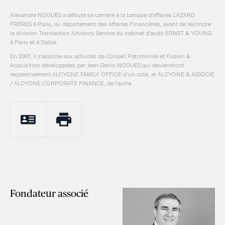
Contact
Alexandre NOGUÈS a débuté sa carrière à la banque d’affaires LAZARD
FRÈRES à Paris, au département des Affaires Financières, avant de rejoindre
la division Transaction Advisory Service du cabinet d’audit ERNST & YOUNG,
à Paris et à Dallas.
T :
(+33) 3 87 76 30 00
En 2007, il s’associe aux activités de Conseil Patrimonial et Fusion &
Acquisition développées par Jean-Denis NOGUES qui deviendront
Espace NOW
respectivement ALCYONE FAMILY OFFICE d’un coté, et ALCYONE & ASSOCIE
3, boulevard Saint-Symphorien
/ ALCYONE CORPORATE FINANCE, de l’autre.
57050 LONGEVILLE-LES-METZ
France
Fondateur associé
Conseil en fusion & acquisition