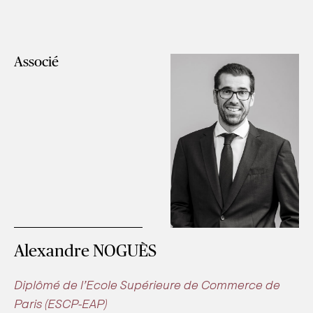
Associé
Conseil Patrimonial & Family Office
Accueil
Alexandre NOGUÈS
Conseil Patrimonial
Solutions d’investissement
Diplômé de l’Ecole Supérieure de Commerce de
Financement & Services pratiques
Paris (ESCP-EAP)
Équipe